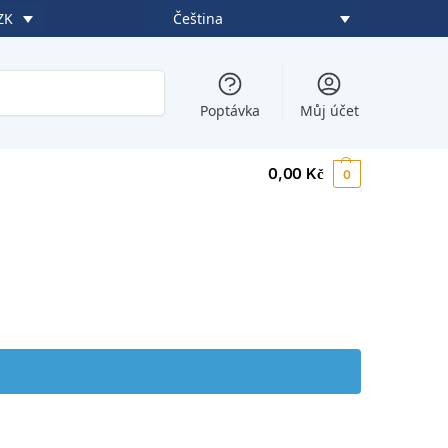
Čeština
ZK
Hledat
Poptávka
Můj účet
0,00
Kč
0