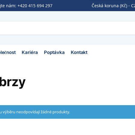
ejte nám:
+420 415 694 297
Česká koruna (Kč) - C
lečnost
Kariéra
Poptávka
Kontakt
 brzy
 výběru neodpovídají žádné produkty.