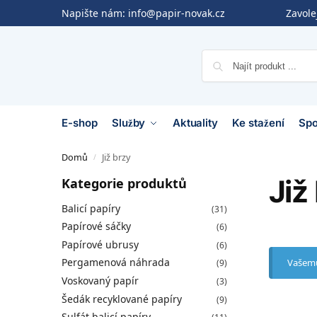
Napište nám:
info@papir-novak.cz
Zavol
E-shop
Služby
Aktuality
Ke stažení
Spo
Domů
Již brzy
/
Již
Kategorie produktů
Balicí papíry
(31)
Papírové sáčky
(6)
Papírové ubrusy
(6)
Pergamenová náhrada
Vašemu
(9)
Voskovaný papír
(3)
Šedák recyklované papíry
(9)
Sulfát balicí papíry