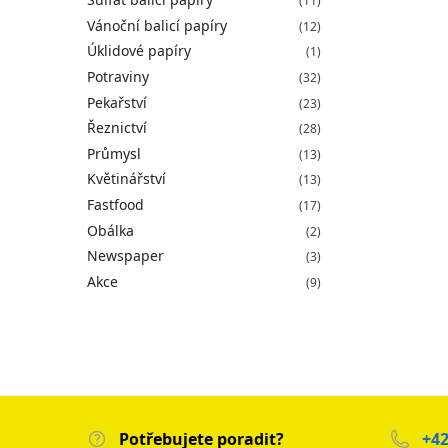
(11)
Vánoční balicí papíry
(12)
Úklidové papíry
(1)
Potraviny
(32)
Pekařství
(23)
Řeznictví
(28)
Průmysl
(13)
Květinářství
(13)
Fastfood
(17)
Obálka
(2)
Newspaper
(3)
Akce
(9)
Potřebujete poradit?
+42