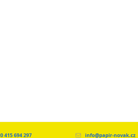
0 415 694 297
info@papir-novak.cz