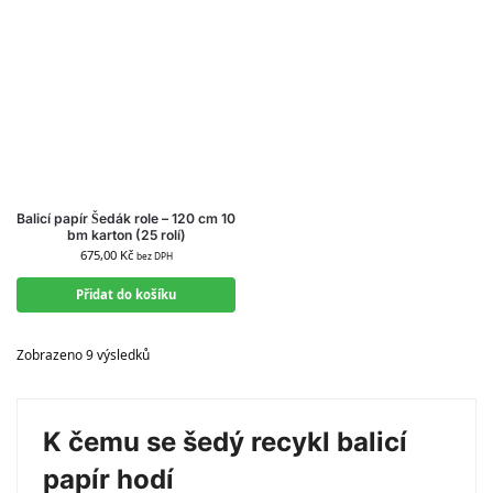
Balicí papír Šedák role – 120 cm 10
bm karton (25 rolí)
675,00
Kč
bez DPH
Přidat do košíku
Zobrazeno 9 výsledků
K čemu se šedý recykl balicí
papír hodí