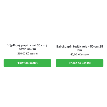
Výplňový papír v roli 35 cm /
Balicí papír Šedák role – 50 cm 25
návin 450 m
bm
360,00
Kč
bez DPH
42,00
Kč
bez DPH
Přidat do košíku
Přidat do košíku