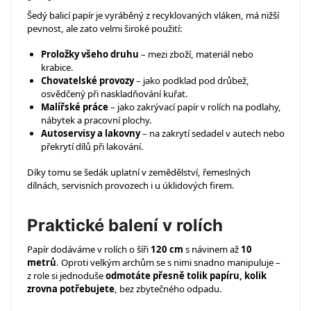
Šedý balicí papír je vyráběný z recyklovaných vláken, má nižší
pevnost, ale zato velmi široké použití:
Proložky všeho druhu
– mezi zboží, materiál nebo
krabice.
Chovatelské provozy
– jako podklad pod drůbež,
osvědčený při naskladňování kuřat.
Malířské práce
– jako zakrývací papír v rolích na podlahy,
nábytek a pracovní plochy.
Autoservisy a lakovny
– na zakrytí sedadel v autech nebo
překrytí dílů při lakování.
Díky tomu se šedák uplatní v zemědělství, řemeslných
dílnách, servisních provozech i u úklidových firem.
Praktické balení v rolích
Papír dodáváme v rolích o šíři
120 cm
s návinem až
10
metrů
. Oproti velkým archům se s nimi snadno manipuluje –
z role si jednoduše
odmotáte přesně tolik papíru, kolik
zrovna potřebujete
, bez zbytečného odpadu.