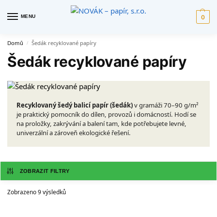
MENU
0
Domů
Šedák recyklované papíry
/
Šedák recyklované papíry
Recyklovaný šedý balicí papír (šedák)
v gramáži 70–90 g/m²
je praktický pomocník do dílen, provozů i domácností. Hodí se
na proložky, zakrývání a balení tam, kde potřebujete levné,
univerzální a zároveň ekologické řešení.
ZOBRAZIT FILTRY
Zobrazeno 9 výsledků