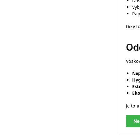
Dos
Vyb
Pap
Díky t
Odo
Voskov
Nep
Hyg
Est
Eko
Je to
u
Ne