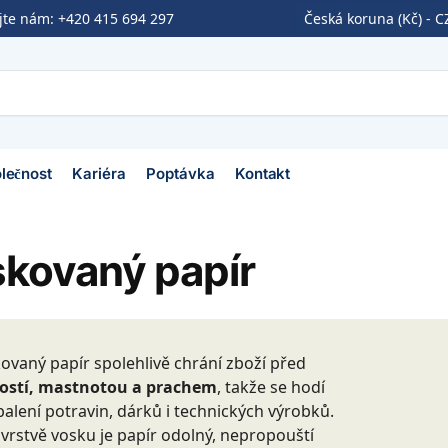
ejte nám:
+420 415 694 297
Česká koruna (Kč) - C
lečnost
Kariéra
Poptávka
Kontakt
kovaný papír
ovaný papír spolehlivě chrání zboží před
ostí, mastnotou a prachem
, takže se hodí
balení potravin, dárků i technických výrobků.
 vrstvě vosku je papír odolný, nepropouští