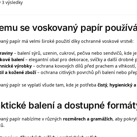
 3 výsledky
čemu se voskovaný papír použív
aný papír má velmi široké použití díky ochranné voskové vrstvě:
raviny
– balení sýrů, uzenin, cukroví, pečiva nebo sendvičů, kde j
kové balení
– elegantní obal pro dekorace, svíčky a další drobné 
hnické výrobky
– ochrana kovových dílů před prachem a vlhkostí, 
til a kožené zboží
– ochrana citlivých povrchů při balení nebo pře
aný papír se vyplatí všude tam, kde je potřeba
čistý, hygienický 
ktické balení a dostupné formát
aný papír nabízíme v různých
rozměrech a gramážích
, aby pokry
ů.