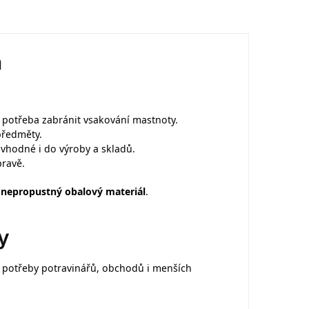
á
e potřeba zabránit vsakování mastnoty.
předměty.
vhodné i do výroby a skladů.
pravě.
a nepropustný obalový materiál
.
y
l potřeby potravinářů, obchodů i menších