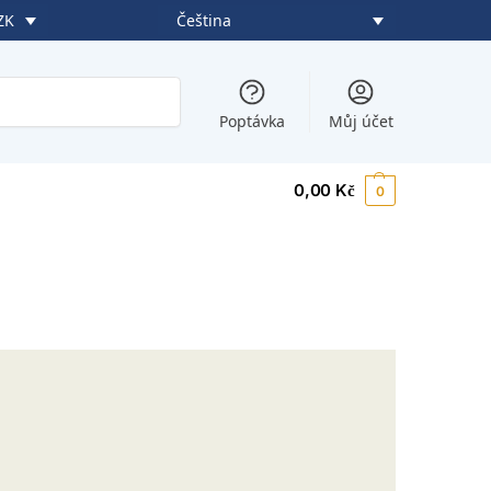
Čeština
ZK
Hledat
Poptávka
Můj účet
0,00
Kč
0