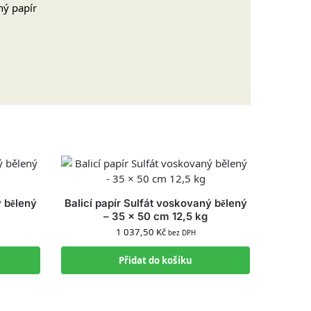
ý bělený
Balicí papír Sulfát voskovaný bělený
– 35 × 50 cm 12,5 kg
1 037,50
Kč
bez DPH
Přidat do košíku