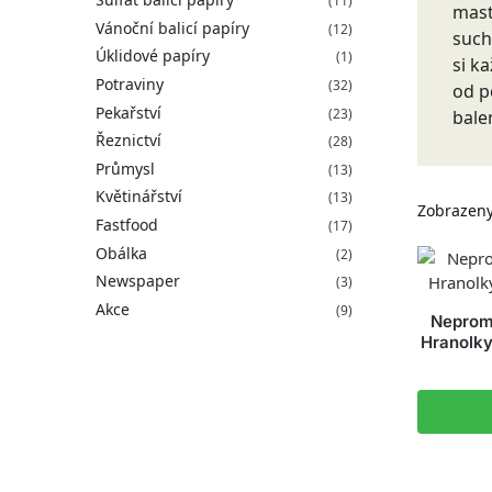
(11)
mast
Vánoční balicí papíry
(12)
such
Úklidové papíry
(1)
si k
Potraviny
(32)
od p
Pekařství
(23)
bale
Řeznictví
(28)
Průmysl
(13)
Květinářství
(13)
Zobrazeny
Fastfood
(17)
Obálka
(2)
Newspaper
(3)
Akce
(9)
Neproma
Hranolky