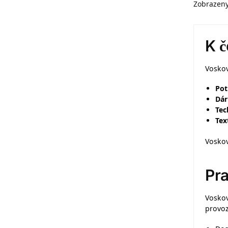
Zobrazeny
K 
Voskov
Pot
Dár
Tec
Tex
Voskov
Pra
Voskov
provoz