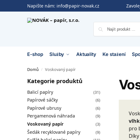
Napište nám:
info@papir-novak.cz
Zavol
E-shop
Služby
Aktuality
Ke stažení
Spo
Domů
Voskovaný papír
/
Vos
Kategorie produktů
Balicí papíry
(31)
Papírové sáčky
(6)
Papírové ubrusy
(6)
Vosk
Pergamenová náhrada
(9)
vlhk
Voskovaný papír
(3)
pro 
Šedák recyklované papíry
(9)
Díky
Sulfát balicí papíry