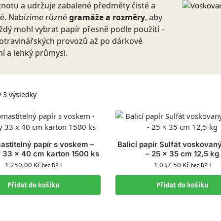
notu a udržuje zabalené předměty čisté a
é. Nabízíme různé
gramáže a rozměry
, aby
aždý mohl vybrat papír přesně podle použití –
otravinářských provozů až po dárkové
ní a lehký průmysl.
 3 výsledky
stitelný papír s voskem –
Balicí papír Sulfát voskovan
 33 x 40 cm karton 1500 ks
– 25 × 35 cm 12,5 kg
1 250,00
Kč
1 037,50
Kč
bez DPH
bez DPH
Přidat do košíku
Přidat do košíku