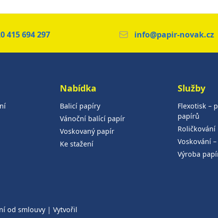
0 415 694 297
info@papir-novak.cz
Nabídka
Služby
ní
Balicí papíry
Flexotisk – p
papírů
Vánoční balící papír
Roličkování
Voskovaný papír
Voskování –
Ke stažení
Výroba papí
ní od smlouvy
| Vytvořil