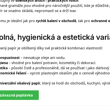
tupný ve
dílenských arších
i
praktických rolích
.
rané gramáže jsou vhodné pro náročnější použití, kde je důležitá
ír se snadno skládá, nepromastí se a drží tvar.
omu je ideální jak pro
rychlé balení v obchodě
, tak pro
ochranné o
lná, hygienická a estetická vari
aný papír je oblíbený díky své praktické kombinaci vlastností:
ropustnost
– nevsakuje oleje ani vodu.
iena
– vhodné pro balení potravin, kosmetiky či dekorací.
etika
– působí čistě a profesionálně, dá se používat i jako dárkový b
nomické řešení
– oproti plastovým obalům jde o cenově výhodnou
niverzální obalový papír
, který se hodí do obchodů, kuchyní, výro
závazná poptávka