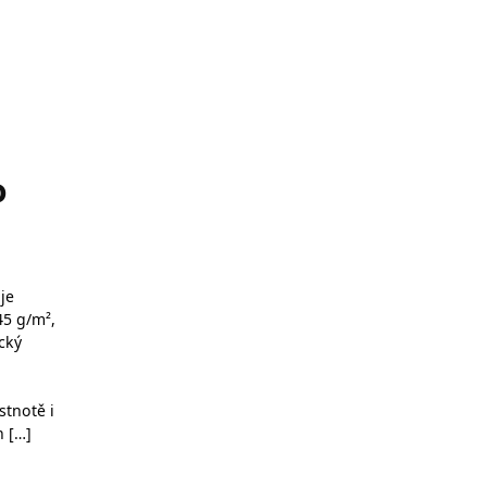
o
je
45 g/m²,
cký
stnotě i
n […]