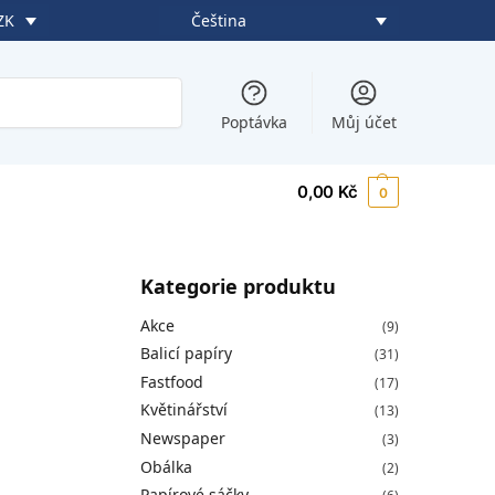
Čeština
ZK
Hledat
Poptávka
Můj účet
0,00
Kč
0
Kategorie produktu
Akce
(9)
Balicí papíry
(31)
Fastfood
(17)
Květinářství
(13)
Newspaper
(3)
Obálka
(2)
Papírové sáčky