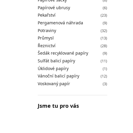
(6)
Papírové ubrusy
(6)
Pekařství
(23)
Pergamenová náhrada
(9)
Potraviny
(32)
Průmysl
(13)
Řeznictví
(28)
Šedák recyklované papíry
(9)
Sulfát balicí papíry
(11)
Úklidové papíry
(1)
Vánoční balicí papíry
(12)
Voskovaný papír
(3)
Jsme tu pro vás