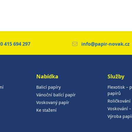
0 415 694 297
info@papir-novak.cz
Nabídka
Služby
ní
Balicí papíry
Flexotisk – p
papírů
Vánoční balící papír
Roličkování
Voskovaný papír
Voskování –
Ke stažení
Výroba papí