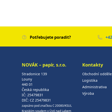
Potřebujete poradit?
+42
NOVÁK – papír, s.r.o.
Kontakty
Stradonice 139
Obchodní odděle
Louny
Logistika
440 01
Administrativa
Česká republika
Výroba
IČ: 25479831
DIČ: CZ 25479831
zapsáno pod značkou C 20080/KSUL
Krajským soudem v Ústí nad Labem