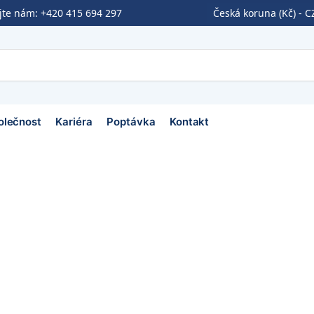
ejte nám:
+420 415 694 297
Česká koruna (Kč) - C
olečnost
Kariéra
Poptávka
Kontakt