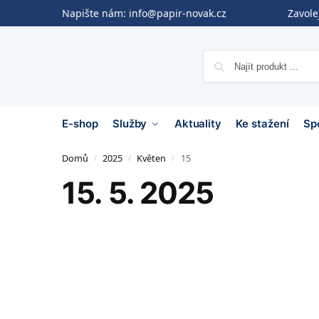
Napište nám:
info@papir-novak.cz
Zavol
E-shop
Služby
Aktuality
Ke stažení
Sp
Domů
2025
Květen
15
/
/
/
15. 5. 2025