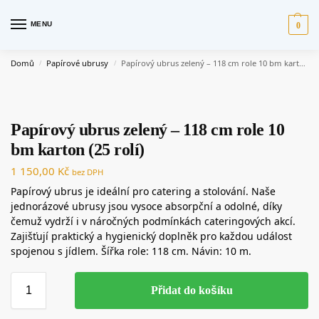
MENU
0
Domů
Papírové ubrusy
Papírový ubrus zelený – 118 cm role 10 bm karton (25 rolí)
/
/
Papírový ubrus zelený – 118 cm role 10
bm karton (25 rolí)
1 150,00
Kč
bez DPH
Papírový ubrus je ideální pro catering a stolování. Naše
jednorázové ubrusy jsou vysoce absorpční a odolné, díky
čemuž vydrží i v náročných podmínkách cateringových akcí.
Zajišťují praktický a hygienický doplněk pro každou událost
spojenou s jídlem. Šířka role: 118 cm. Návin: 10 m.
Přidat do košíku