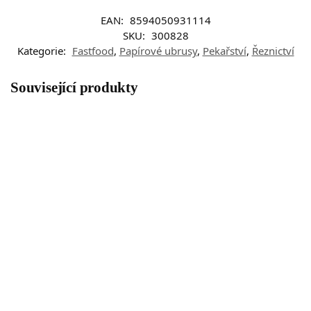
EAN:
8594050931114
SKU:
300828
Kategorie:
Fastfood
,
Papírové ubrusy
,
Pekařství
,
Řeznictví
Související produkty