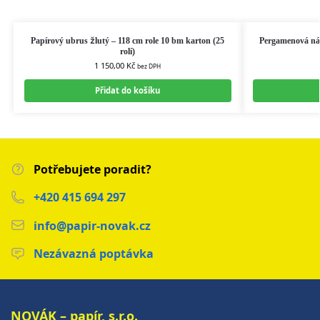
Papírový ubrus žlutý – 118 cm role 10 bm karton (25
Pergamenová náh
rolí)
1 150,00
Kč
bez DPH
Přidat do košíku
Potřebujete poradit?
+420 415 694 297
info@papir-novak.cz
Nezávazná poptávka
NOVÁK – papír, s.r.o.