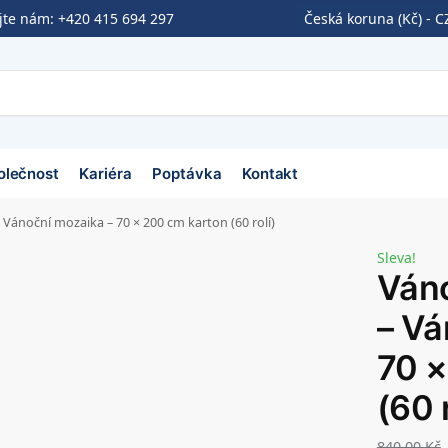
ejte nám:
+420 415 694 297
Česká koruna (Kč) - C
olečnost
Kariéra
Poptávka
Kontakt
– Vánoční mozaika – 70 × 200 cm karton (60 rolí)
Sleva!
Váno
– Vá
70 ×
(60 r
840,00
Kč