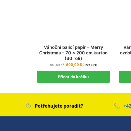
Vánoční balicí papír – Merry
Ván
Christmas – 70 × 200 cm karton
ozdo
(60 rolí)
600,00
Kč
840,00
Kč
bez DPH
Přidat do košíku
Potřebujete poradit?
+42