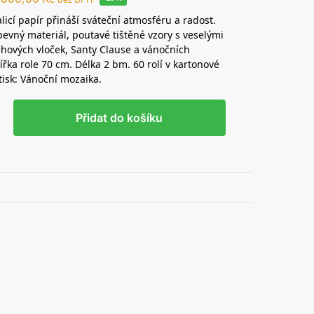
licí papír přináší sváteční atmosféru a radost.
 pevný materiál, poutavé tištěné vzory s veselými
hových vloček, Santy Clause a vánočních
ířka role 70 cm. Délka 2 bm. 60 rolí v kartonové
otisk: Vánoční mozaika.
Přidat do košíku
Zaručený 