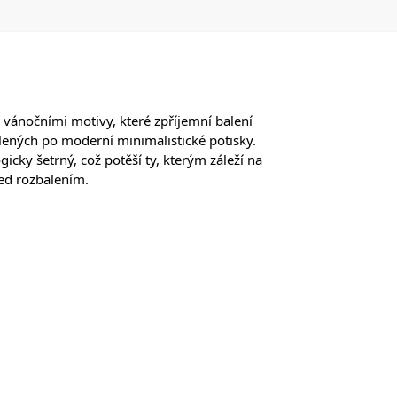
i vánočními motivy, které zpříjemní balení
lených po moderní minimalistické potisky.
gicky šetrný, což potěší ty, kterým záleží na
řed rozbalením.