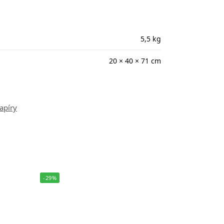
5,5 kg
20 × 40 × 71 cm
apíry
-29%