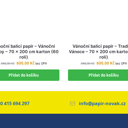
oční balicí papír – Vánoční
Vánoční balicí papír – Trad
by – 70 × 200 cm karton (60
Vánoce – 70 × 200 cm karto
rolí)
rolí)
600,00
Kč
600,00
Kč
840,00
Kč
840,00
Kč
bez DPH
bez DPH
Přidat do košíku
Přidat do košíku
0 415 694 297
info@papir-novak.cz