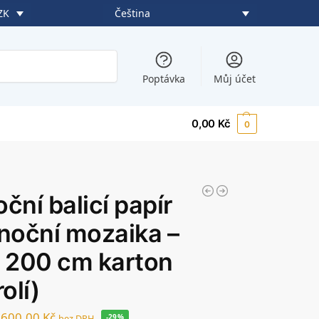
Čeština
ZK
Hledat
Poptávka
Můj účet
0,00
Kč
0
ční balicí papír
noční mozaika –
 200 cm karton
olí)
600,00
Kč
bez DPH
-29%