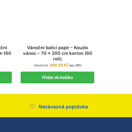
iční
Vánoční balicí papír – Kouzlo
n (60
vánoc – 70 × 200 cm karton (60
rolí)
600,00
Kč
840,00
Kč
bez DPH
Přidat do košíku
Nezávazná poptávka