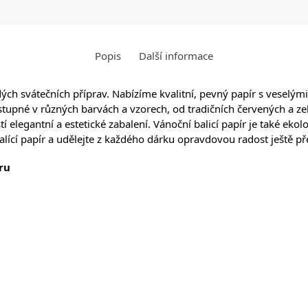
Popis
Další informace
dých svátečních příprav. Nabízíme kvalitní, pevný papír s veselým
stupné v různých barvách a vzorech, od tradičních červených a ze
 elegantní a estetické zabalení. Vánoční balicí papír je také ekolo
alící papír a udělejte z každého dárku opravdovou radost ještě p
ru