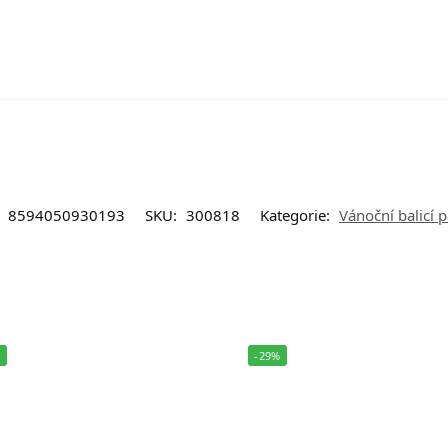
:
8594050930193
SKU:
300818
Kategorie:
Vánoční balicí p
%
-29%