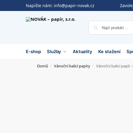
Napište nám:
info@papir-novak.cz
Zavol
E-shop
Služby
Aktuality
Ke stažení
Sp
Domů
Vánoční balicí papíry
Vánoční balicí papír 
/
/