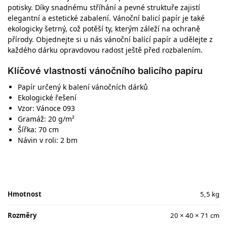
potisky. Díky snadnému stříhání a pevné struktuře zajistí
elegantní a estetické zabalení. Vánoční balicí papír je také
ekologicky šetrný, což potěší ty, kterým záleží na ochraně
přírody. Objednejte si u nás vánoční balící papír a udělejte z
každého dárku opravdovou radost ještě před rozbalením.
Klíčové vlastnosti vánočního balicího papíru
Papír určený k balení vánočních dárků
Ekologické řešení
Vzor: Vánoce 093
Gramáž: 20 g/m²
Šířka: 70 cm
Návin v roli: 2 bm
Hmotnost
5,5 kg
Rozměry
20 × 40 × 71 cm