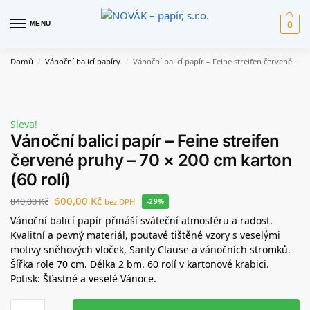
MENU
0
Domů
Vánoční balicí papíry
Vánoční balicí papír – Feine streifen červené pruhy – 70 × 200 cm karton (60 rolí)
/
/
Sleva!
Vánoční balicí papír – Feine streifen
červené pruhy – 70 × 200 cm karton
(60 rolí)
600,00
Kč
840,00
Kč
bez DPH
-29%
Vánoční balicí papír přináší sváteční atmosféru a radost.
Kvalitní a pevný materiál, poutavé tištěné vzory s veselými
motivy sněhových vloček, Santy Clause a vánočních stromků.
Šířka role 70 cm. Délka 2 bm. 60 rolí v kartonové krabici.
Potisk: Šťastné a veselé Vánoce.