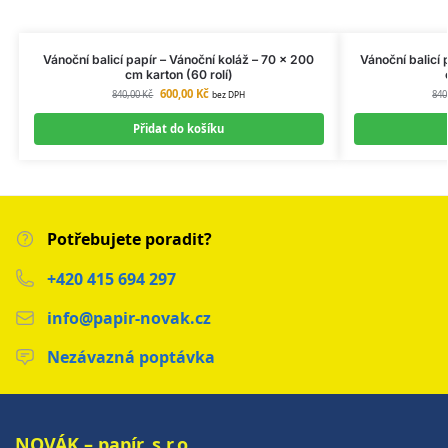
Vánoční balicí papír – Vánoční koláž – 70 × 200
Vánoční balicí 
cm karton (60 rolí)
600,00
Kč
840,00
Kč
840
bez DPH
Přidat do košíku
Potřebujete poradit?
+420 415 694 297
info@papir-novak.cz
Nezávazná poptávka
NOVÁK – papír, s.r.o.