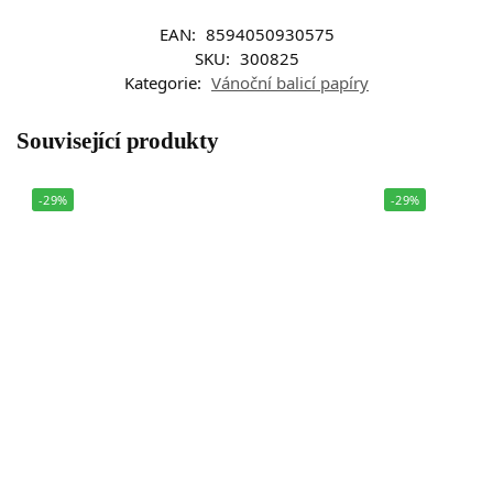
EAN:
8594050930575
SKU:
300825
Kategorie:
Vánoční balicí papíry
Související produkty
-29%
-29%