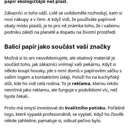
papír ekologičtější než plast.
Zákazníci si toho váží. Lidé se uvědoměle rozhodují, kam si
nosí nákupy a v čem. A když vidí, že používáte papírové
obaly místo plastů, je to pro ně známka toho, že i vašemu
podniku záleží na planetě a dopadu na životní prostředí.
Balicí papír jako součást vaší značky
Možná si to ani neuvědomujete, ale obalový materiál je
součást toho, jak zákazníci vnímají vaši pekárnu. Když si
někdo koupí housky, jde s nimi domů v papírovém sáčku s
vaším logem a kontaktními údaji. Položí ho na kuchyňský
stůl, kde ho vidí celá rodina. To je
reklama
, kterou nikdo
nevnímá jako reklamu, ale funguje v podvědomí víc, než
byste čekali.
Proto má smysl investovat do
kvalitního potisku
. Pořádné
logo, které vypadá profesionálně, se vyplatí. Když ho člověk
někde zahlédne, pamatuje si, odkud pečivo bylo.