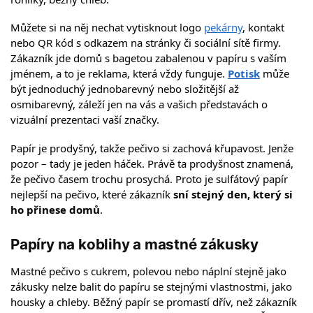
Můžete si na něj nechat vytisknout logo
pekárny
, kontakt
nebo QR kód s odkazem na stránky či sociální sítě firmy.
Zákazník jde domů s bagetou zabalenou v papíru s vaším
jménem, a to je reklama, která vždy funguje.
Potisk
může
být jednoduchý jednobarevný nebo složitější až
osmibarevný, záleží jen na vás a vašich představách o
vizuální prezentaci vaší značky.
Papír je prodyšný, takže pečivo si zachová křupavost. Jenže
pozor – tady je jeden háček. Právě ta prodyšnost znamená,
že pečivo časem trochu prosychá. Proto je sulfátový papír
nejlepší na pečivo, které zákazník
sní stejný den, který si
ho přinese domů
.
Papíry na koblihy a mastné zákusky
Mastné pečivo s cukrem, polevou nebo náplní stejně jako
zákusky nelze balit do papíru se stejnými vlastnostmi, jako
housky a chleby. Běžný papír se promastí dřív, než zákazník