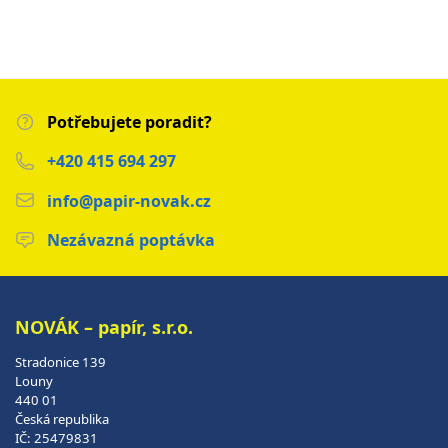
Potřebujete poradit?
+420 415 694 297
info@papir-novak.cz
Nezávazná poptávka
NOVÁK – papír, s.r.o.
Stradonice 139
Louny
440 01
Česká republika
IČ: 25479831