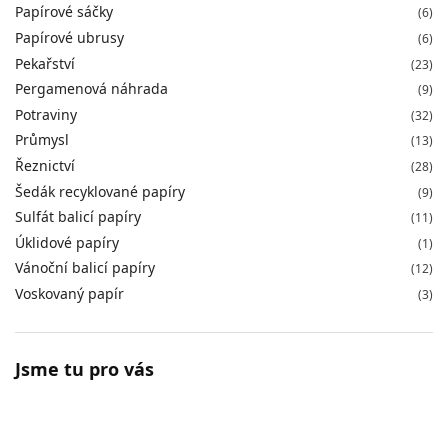
Papírové sáčky
(6)
Papírové ubrusy
(6)
Pekařství
(23)
Pergamenová náhrada
(9)
Potraviny
(32)
Průmysl
(13)
Řeznictví
(28)
Šedák recyklované papíry
(9)
Sulfát balicí papíry
(11)
Úklidové papíry
(1)
Vánoční balicí papíry
(12)
Voskovaný papír
(3)
Jsme tu pro vás