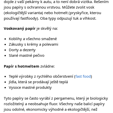
dojde z vaší pekárny k autu, a to není dobrá vizitka. Řešením
jsou papíry s ochrannou vrstvou. Můžete zvolit vosk
(ekologičtější varianta) nebo hotmelt (pryskyřice, kterou
používají fastfoody). Oba typy odpuzují tuk a vlhkost.
Voskovaný papír
je skvělý na:
Koblihy a všechno smažené
Zákusky s krémy a polevami
Dorty a dezerty
Slané mastné pečivo
Papír s hotmeltem
zvládne:
Teplé výrobky z rychlého občerstvení (
fast food
)
Jídla, která se prodávají ještě teplá
Vysoce mastné produkty
Tyto papíry se často vyrábí z pergamenu, který je biologicky
rozložitelný a neobsahuje fluor. Všechny naše balicí papíry
jsou odolné, ekonomicky výhodné a ekologičtější, než