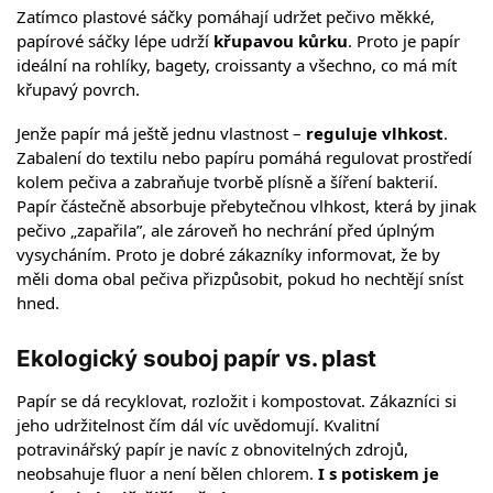
Zatímco plastové sáčky pomáhají udržet pečivo měkké,
papírové sáčky lépe udrží
křupavou kůrku
. Proto je papír
ideální na rohlíky, bagety, croissanty a všechno, co má mít
křupavý povrch.
Jenže papír má ještě jednu vlastnost –
reguluje vlhkost
.
Zabalení do textilu nebo papíru pomáhá regulovat prostředí
kolem pečiva a zabraňuje tvorbě plísně a šíření bakterií.
Papír částečně absorbuje přebytečnou vlhkost, která by jinak
pečivo „zapařila”, ale zároveň ho nechrání před úplným
vysycháním. Proto je dobré zákazníky informovat, že by
měli doma obal pečiva přizpůsobit, pokud ho nechtějí sníst
hned.
Ekologický souboj papír vs. plast
Papír se dá recyklovat, rozložit i kompostovat. Zákazníci si
jeho udržitelnost čím dál víc uvědomují. Kvalitní
potravinářský papír je navíc z obnovitelných zdrojů,
neobsahuje fluor a není bělen chlorem.
I s potiskem je