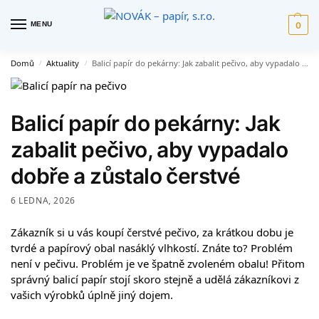
MENU
0
Domů
Aktuality
Balicí papír do pekárny: Jak zabalit pečivo, aby vypadalo dobře a zůstalo čerstvé
/
/
Balicí papír do pekárny: Jak
zabalit pečivo, aby vypadalo
dobře a zůstalo čerstvé
6 LEDNA, 2026
Zákazník si u vás koupí čerstvé pečivo, za krátkou dobu je
tvrdé a papírový obal nasáklý vlhkostí. Znáte to? Problém
není v pečivu. Problém je ve špatně zvoleném obalu! Přitom
správný balicí papír stojí skoro stejně a udělá zákazníkovi z
vašich výrobků úplně jiný dojem.