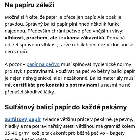
Na papíru záleží
Možná si říkáte, že papír je přece jen papír. Ale opak je
pravdou. Správný balicí papír plní hned několik funkcí
najednou. Především chrání pečivo před vnějšími vlivy:
vlhkostí, prachem, ale i rukama zákazníků
. Pomáhá
udržet správnou vlhkost, takže rohlík hned neztvrdne ani se
nerozmáčí.
A pozor –
papír na pečivo
musí splňovat hygienické normy
pro styk s potravinami. Používat na pečivo běžný balicí papír
je nejen nehygienické, ale i nezákonné. Balicí materiály musí
mít
certifikát pro kontakt s potravinami
a nesmí na ně
přenášet škodlivé látky.
Sulfátový balicí papír do každé pekárny
Sulfátový papír
zvládne většinu práce v pekárně. Je pevný,
hladký a má potravinářský atest. Většinou má gramáž kolem
35-40 g/m², což je tak akorát pro běžné pečivo – bagety,
rohlíky, běžný chléb.