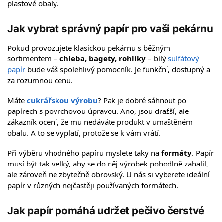
plastové obaly.
Jak vybrat správný papír pro vaši pekárnu
Pokud provozujete klasickou pekárnu s běžným
sortimentem –
chleba, bagety, rohlíky
– bílý
sulfátový
papír
bude váš spolehlivý pomocník. Je funkční, dostupný a
za rozumnou cenu.
Máte
cukrářskou výrobu
? Pak je dobré sáhnout po
papírech s povrchovou úpravou. Ano, jsou dražší, ale
zákazník ocení, že mu nedáváte produkt v umaštěném
obalu. A to se vyplatí, protože se k vám vrátí.
Při výběru vhodného papíru myslete taky na
formáty
. Papír
musí být tak velký, aby se do něj výrobek pohodlně zabalil,
ale zároveň ne zbytečně obrovský. U nás si vyberete ideální
papír v různých nejčastěji používaných formátech.
Jak papír pomáhá udržet pečivo čerstvé